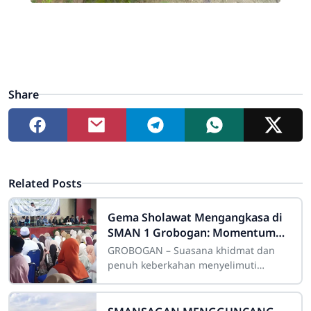
Share
Related Posts
Gema Sholawat Mengangkasa di
SMAN 1 Grobogan: Momentum
Dahsyat Penguatan Iman Melalui
GROBOGAN – Suasana khidmat dan
Peringatan Isra’ Mi’raj 1447 H
penuh keberkahan menyelimuti
Indoor SMA Negeri 1 Grobogan pada
Jumat pagi, 23 Januari 2026. Ribuan
siswa, guru, dan