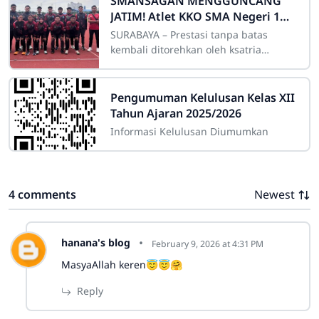
SMANSAGAN MENGGUNCANG
JATIM! Atlet KKO SMA Negeri 1
Grobogan Sabet Rentetan Medali
SURABAYA – Prestasi tanpa batas
di JATIM OPEN 2026
kembali ditorehkan oleh ksatria
olahraga SMA Negeri 1 Grobogan
(SMANSAGAN). Tidak tanggung-
tanggung, dalam ajang
Pengumuman Kelulusan Kelas XII
Tahun Ajaran 2025/2026
Informasi Kelulusan Diumumkan
4 comments
Newest
hanana's blog
February 9, 2026 at 4:31 PM
MasyaAllah keren😇😇🤗
Reply