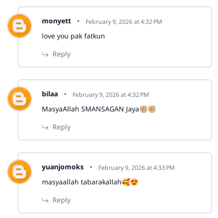
monyett
February 9, 2026 at 4:32 PM
love you pak fatkun
Reply
bilaa
February 9, 2026 at 4:32 PM
MasyaAllah SMANSAGAN Jaya✊🏼✊🏼
Reply
yuanjomoks
February 9, 2026 at 4:33 PM
masyaallah tabarakallah🥰😍
Reply