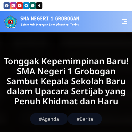
Skip to Content
SMA Negeri 1 Grobogan
Tonggak Kepemimpinan Baru!
SMA Negeri 1 Grobogan
Sambut Kepala Sekolah Baru
dalam Upacara Sertijab yang
Penuh Khidmat dan Haru
#Agenda
#Berita