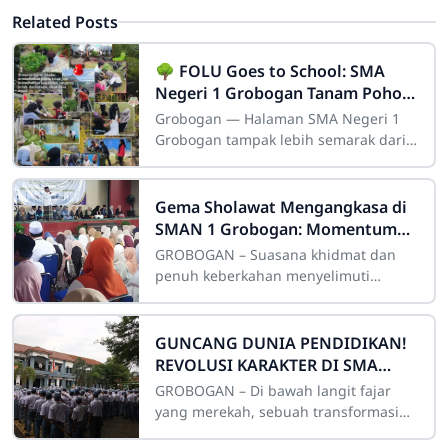
Related Posts
🌳 FOLU Goes to School: SMA
Negeri 1 Grobogan Tanam Pohon,
Tanam Kesadaran untuk Menjaga
Grobogan — Halaman SMA Negeri 1
Integritas
Grobogan tampak lebih semarak dari
biasanya. Puluhan siswa bersama
guru dan tenaga kependidikan turun
langsung ke
Gema Sholawat Mengangkasa di
SMAN 1 Grobogan: Momentum
Dahsyat Penguatan Iman Melalui
GROBOGAN – Suasana khidmat dan
Peringatan Isra’ Mi’raj 1447 H
penuh keberkahan menyelimuti
Indoor SMA Negeri 1 Grobogan pada
Jumat pagi, 23 Januari 2026. Ribuan
siswa, guru, dan
GUNCANG DUNIA PENDIDIKAN!
REVOLUSI KARAKTER DI SMA
NEGERI 1 GROBOGAN: Mencetak
GROBOGAN – Di bawah langit fajar
Generasi Emas Melalui
yang merekah, sebuah transformasi
Spiritualitas dan Literasi!
besar tengah berlangsung di jantung