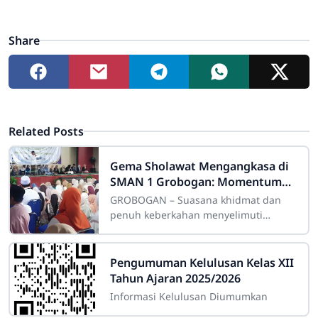
Share
Related Posts
Gema Sholawat Mengangkasa di
SMAN 1 Grobogan: Momentum
Dahsyat Penguatan Iman Melalui
GROBOGAN – Suasana khidmat dan
Peringatan Isra’ Mi’raj 1447 H
penuh keberkahan menyelimuti
Indoor SMA Negeri 1 Grobogan pada
Jumat pagi, 23 Januari 2026. Ribuan
siswa, guru, dan
Pengumuman Kelulusan Kelas XII
Tahun Ajaran 2025/2026
Informasi Kelulusan Diumumkan