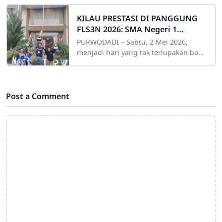
KILAU PRESTASI DI PANGGUNG
FLS3N 2026: SMA Negeri 1
Grobogan Tegaskan Dominasi
PURWODADI – Sabtu, 2 Mei 2026,
Seni di Kabupaten Grobogan!
menjadi hari yang tak terlupakan bagi
keluarga besar SMA Negeri 1
Grobogan (SMANSAGAN). Bertempat di
kompleks SMK
Post a Comment