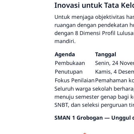
Inovasi untuk Tata Kel
Untuk menjaga objektivitas ha
ruangan dengan pendekatan huma
dengan
8 Dimensi Profil Lulus
mandiri.
Agenda
Tanggal
Pembukaan
Senin, 24 Nov
Penutupan
Kamis, 4 Dese
Fokus Penilaian
Pemahaman kon
Seluruh warga sekolah berhara
menuju semester genap bagi kel
SNBT, dan seleksi perguruan ti
SMAN 1 Grobogan — Unggul da