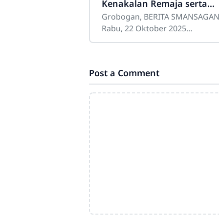
Kenakalan Remaja serta
Pencegahan Perundungan
Grobogan, BERITA SMANSAGA
Rabu, 22 Oktober 2025
bertepatan dengan peringatan
Hari Santri Nasional, bertempat
indoor SMA Negeri 1 Grobogan
Post a Comment
telah