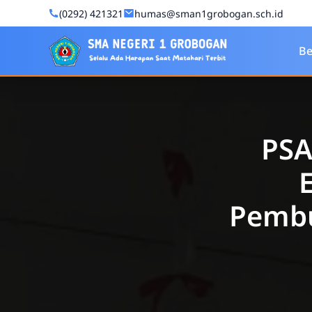
Skip to Content
(0292) 421321
humas@sman1grobogan.sch.id
SMA Negeri 1 Grobogan
Be
PSA
Pembu