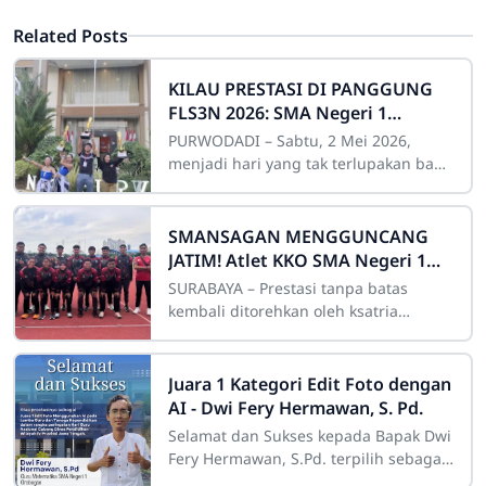
Related Posts
KILAU PRESTASI DI PANGGUNG
FLS3N 2026: SMA Negeri 1
Grobogan Tegaskan Dominasi
PURWODADI – Sabtu, 2 Mei 2026,
Seni di Kabupaten Grobogan!
menjadi hari yang tak terlupakan bagi
keluarga besar SMA Negeri 1
Grobogan (SMANSAGAN). Bertempat di
kompleks SMK
SMANSAGAN MENGGUNCANG
JATIM! Atlet KKO SMA Negeri 1
Grobogan Sabet Rentetan Medali
SURABAYA – Prestasi tanpa batas
di JATIM OPEN 2026
kembali ditorehkan oleh ksatria
olahraga SMA Negeri 1 Grobogan
(SMANSAGAN). Tidak tanggung-
tanggung, dalam ajang
Juara 1 Kategori Edit Foto dengan
AI - Dwi Fery Hermawan, S. Pd.
Selamat dan Sukses kepada Bapak Dwi
Fery Hermawan, S.Pd. terpilih sebagai
Juara 1 Kategori Edit Foto dengan AI