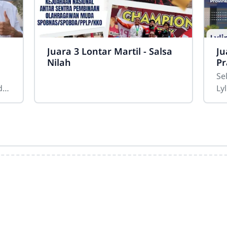
Juara 3 Lontar Martil - Salsa
Ju
Nilah
Pr
S.
Se
d.
Lyl
i
se
a
Pr
da