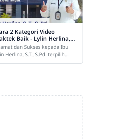
ara 2 Kategori Video
aktek Baik - Lylin Herlina,
T., S.Pd
lamat dan Sukses kepada Ibu
in Herlina, S.T., S.Pd. terpilih
bagai Juara 2 Kategori Video
aktik Baik pada Lomba Guru
n Tenaga Kependidikan