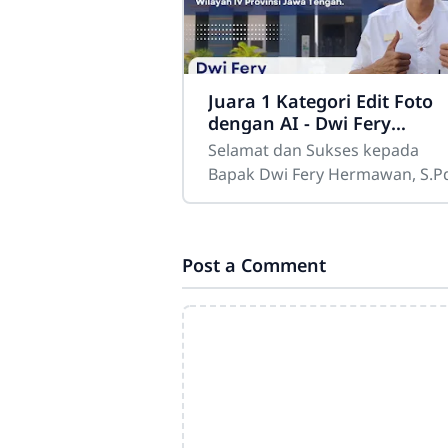
Juara 1 Kategori Edit Foto
dengan AI - Dwi Fery
Hermawan, S. Pd.
Selamat dan Sukses kepada
Bapak Dwi Fery Hermawan, S.P
terpilih sebagai Juara 1 Kategor
Edit Foto dengan AI pada Lomb
Guru dan Tenaga Kependidikan
Post a Comment