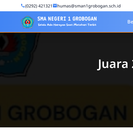
Skip to Content
(0292) 421321
humas@sman1grobogan.sch.id
SMA Negeri 1 Grobogan
Be
Juara