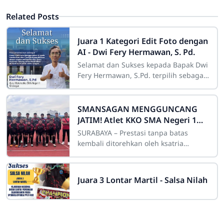
Related Posts
Juara 1 Kategori Edit Foto dengan
AI - Dwi Fery Hermawan, S. Pd.
Selamat dan Sukses kepada Bapak Dwi
Fery Hermawan, S.Pd. terpilih sebagai
Juara 1 Kategori Edit Foto dengan AI
pada Lomba Guru dan Tenaga
Kependidikan
SMANSAGAN MENGGUNCANG
JATIM! Atlet KKO SMA Negeri 1
Grobogan Sabet Rentetan Medali
SURABAYA – Prestasi tanpa batas
di JATIM OPEN 2026
kembali ditorehkan oleh ksatria
olahraga SMA Negeri 1 Grobogan
(SMANSAGAN). Tidak tanggung-
tanggung, dalam ajang
Juara 3 Lontar Martil - Salsa Nilah